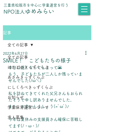
​三重県松阪市を中心に学童運営を行う
ゆめみらい
NPO法人
記事
全ての記事
2022年6月27日
全ての記事
SMILE！ こどもたちの様子
はたどのきっずくらぶ
今日は遅くなってしまって🌇
もう、子どもたちが二人しか残っていま
あさみきっずくらぶ
せんでした(/ω＼)
にしくろべきっずくらぶ
私を訪ねてきてくれた父兄さんもおられ
お知らせ
たそうで申し訳ありませんでした。
また、お会いしましょう(=ﾟωﾟ)ﾉ
学童保育運営について
求人募集
今年は夏休みの支援員さん確保に苦戦し
てます(/・ω・)/