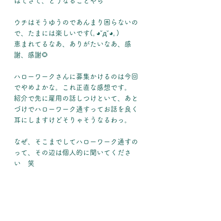
はてさて、どうなることやら
ウチはそうゆうのであんまり困らないの
で、たまには楽しいです(｡◕ˇдˇ​◕｡)
恵まれてるなあ、ありがたいなあ、感
謝、感謝🌻
ハローワークさんに募集かけるのは今回
でやめよかな。これ正直な感想です。
紹介で先に雇用の話しつけといて、あと
づけでハローワーク通すってお話を良く
耳にしますけどそりゃそうなるわっ。
なぜ、そこまでしてハローワーク通すの
って、その辺は個人的に聞いてくださ
い　笑