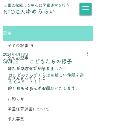
​三重県松阪市を中心に学童運営を行う
ゆめみらい
NPO法人
記事
全ての記事
2024年4月19日
全ての記事
SMILE！ こどもたちの様子
はたどのきっずくらぶ
今年も新学期が始まりました！
はたどのきっずくらぶも新しい仲間を迎
あさみきっずくらぶ
えてスタート！！
今年度もよろしくお願いいたします。
にしくろべきっずくらぶ
お知らせ
学童保育運営について
求人募集