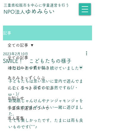
​三重県松阪市を中心に学童運営を行う
ゆめみらい
NPO法人
記事
全ての記事
2023年2月10日
全ての記事
SMILE！ こどもたちの様子
はたどのきっずくらぶ
今日は一日中雨が降り続けていました☔
あさみきっずくらぶ
子どもたちは思い思いに室内で遊んでま
した。まっ、雨なので当然ですね(/・
にしくろべきっずくらぶ
ω・)/
お知らせ
新聞紙じゃんけんやナンジャモンジャを
してたのでまぜてもらい一緒に遊びまし
学童保育運営について
た。
求人募集
とても楽しかったです。たまには雨も良
いものです(^^♪