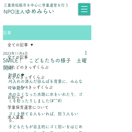
​三重県松阪市を中心に学童運営を行う
ゆめみらい
NPO法人
記事
全ての記事
2023年11月4日
全ての記事
SMILE！ こどもたちの様子 土曜
開所
はたどのきっずくらぶ
秋晴れ🍁
あさみきっずくらぶ
刈入れの済んだ田んぼを背景に、みんな
にしくろべきっずくらぶ
で水遊び！
水のなくなった水路に水をいれたり、ゴ
お知らせ
ミを拾ったりしました(#^^#)
学童保育運営について
ゴミを捨てる人もいれば、拾う人もい
求人募集
る。
子どもたちが自主的にゴミ拾いをはじめ