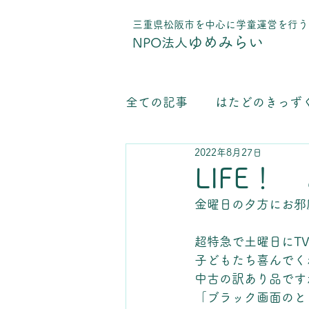
​三重県松阪市を中心に学童運営を行う
ゆめみらい
NPO法人
全ての記事
はたどのきっず
2022年8月27日
学童保育運営について
LIFE
金曜日の夕方にお邪
超特急で土曜日にT
子どもたち喜んでくれ
中古の訳あり品です
「ブラック画面のと