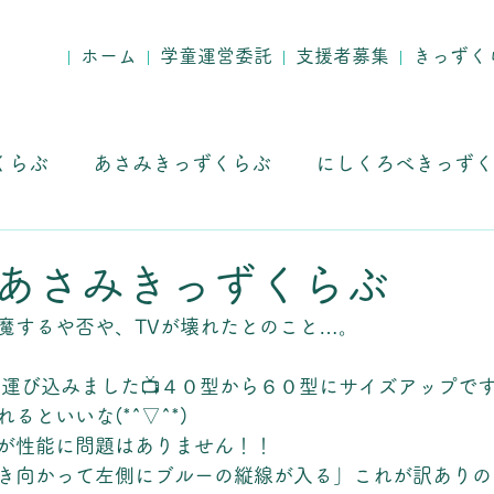
ホーム
学童運営委託
支援者募集
きっずく
くらぶ
あさみきっずくらぶ
にしくろべきっずく
求人募集
！ あさみきっずくらぶ
魔するや否や、TVが壊れたとのこと…。
V運び込みました📺４０型から６０型にサイズアップで
るといいな(*^▽^*)
が性能に問題はありません！！
き向かって左側にブルーの縦線が入る」これが訳ありの