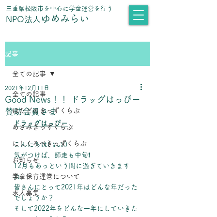
​三重県松阪市を中心に学童運営を行う
ゆめみらい
NPO法人
記事
全ての記事
2021年12月11日
全ての記事
Good News！！ ドラッグはっぴー
賛助会員さま
はたどのきっずくらぶ
ドラッグはっぴー
あさみきっずくらぶ
にしくろべきっずくらぶ
こんにちは( ꈍᴗꈍ)
気がつけば、師走も中旬❗️
お知らせ
12月もあっという間に過ぎていきます
学童保育運営について
ね。
皆さんにとって2021年はどんな年だった
求人募集
でしょうか？
そして2022年をどんな一年にしていきた