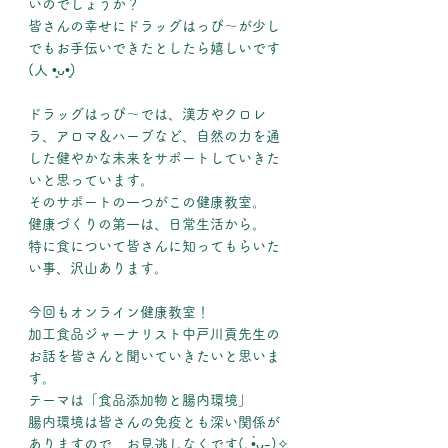
いのでしょうか？
皆さんの幸せにドラッグはっぴ〜が少し
でもお手伝いできたとしたら嬉しいです
(人 •͈ᴗ•͈)
ドラッグはっぴ〜では、漢方やクロレ
ラ、アロマ＆ハーブなど、自然の力を通
した健やかな未来をサポートしていきた
いと思っています。
そのサポートの一つがこの健康教室。
健康づくりの第一は、日常生活から。
特に食について皆さんに知ってもらいた
い事、沢山あります。
今回もオンライン健康教室！
加工食品ジャーナリスト中戸川貢先生の
お話を皆さんと聞いていきたいと思いま
す。
テーマは「食品添加物と腸内環境」
腸内環境は皆さんの免疫とも深い関係が
ありますので、お見逃しなくです(｡•̀ᴗ-)✧