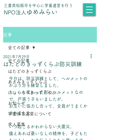
​三重県松阪市を中心に学童運営を行う
ゆめみらい
NPO法人
記事
全ての記事
2021年7月29日
全ての記事
はたどのきっずくらぶ防災訓練
はたどのきっずくらぶ
今日は、防災訓練として、ヘルメットの
あさみきっずくらぶ
かぶり方を練習しました。
ちょっと変わった形のヘルメットなの
にしくろべきっずくらぶ
で、戸惑う子もいましたが、
お知らせ
お互いに協力し合って、全員がうまくか
ぶれました。
学童保育運営について
求人募集
いつ起こるかわからない大震災。
備えあれば憂いなしの精神を、子どもた