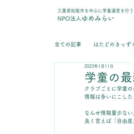
​三重県松阪市を中心に学童運営を行う
ゆめみらい
NPO法人
全ての記事
はたどのきっず
2023年1月11日
学童保育運営について
学童の最
クラブごとに学童の最
情報は多いにこした
なんせ情報量少ない
良く言えば「自由度