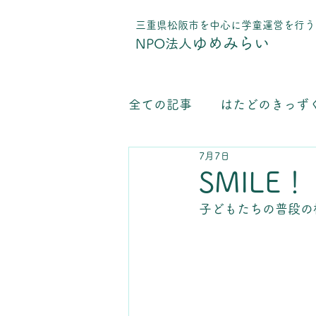
​三重県松阪市を中心に学童運営を行う
ゆめみらい
NPO法人
全ての記事
はたどのきっず
7月7日
学童保育運営について
SMILE
子どもたちの普段の