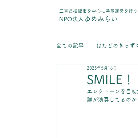
​三重県松阪市を中心に学童運営を行う
ゆめみらい
NPO法人
全ての記事
はたどのきっず
2023年5月16日
学童保育運営について
SMIL
エレクトーンを自動
誰が演奏してるのか