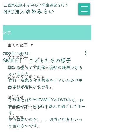
​三重県松阪市を中心に学童運営を行う
ゆめみらい
NPO法人
記事
全ての記事
2022年11月26日
全ての記事
SMILE！ こどもたちの様子
はたどのきっずくらぶ
朝から曇ってて肌寒い🥶初の暖房つけち
ゃいました。
あさみきっずくらぶ
昨日、宿題をする約束をしていたので午
前中は学習タイムです。
にしくろべきっずくらぶ
お知らせ
そのあとはSPY×FAMILYのDVDみて、お
弁当食べて、LEGOで遊んで過ごしてまー
学童保育運営について
す。
求人募集
やっぱ寒いのか、、、お外に行きたいっ
て言わないです。