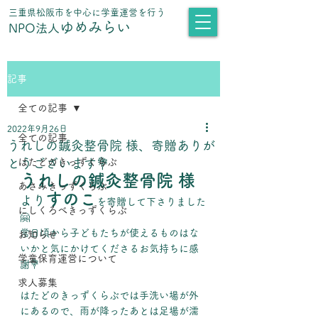
​三重県松阪市を中心に学童運営を行う
ゆめみらい
NPO法人
記事
全ての記事
2022年9月26日
全ての記事
うれしの鍼灸整骨院 様、寄贈ありが
とうございます💐
はたどのきっずくらぶ
うれしの鍼灸整骨院 様
あさみきっずくらぶ
すのこ
より
を寄贈して下さりました
にしくろべきっずくらぶ
🤗
常日頃から子どもたちが使えるものはな
お知らせ
いかと気にかけてくださるお気持ちに感
学童保育運営について
謝💐
求人募集
はたどのきっずくらぶでは手洗い場が外
にあるので、雨が降ったあとは足場が濡