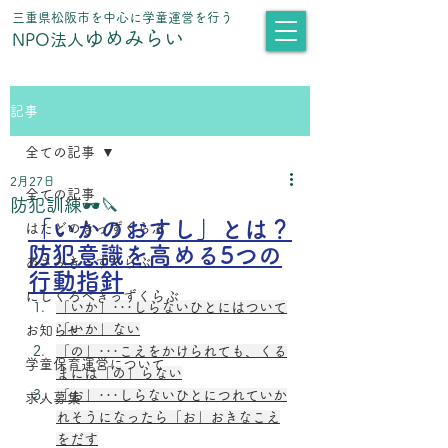
​三重県松阪市を中心に学童運営を行う
ゆめみらい
NPO法人
記事
全ての記事
2月27日
全ての記事
防犯訓練🕶🔪
「いかのおすし」とは？
はたどのきっずくらぶ
防犯意識を高める5つの
あさみきっずくらぶ
行動指針
にしくろべきっずくらぶ
「いか」･･･しらないひとにはついて
「いか」ない
お知らせ
「の」･･･こえをかけられても、くる
学童保育運営について
まには「の」らない
「お」･･･しらないひとにつれていか
求人募集
れそうになったら「お」おきなこえ
をだす