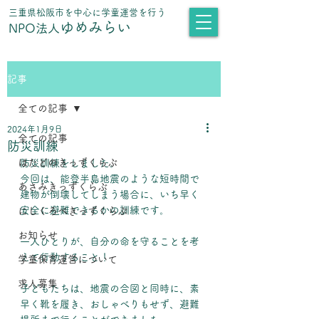
​三重県松阪市を中心に学童運営を行う
ゆめみらい
NPO法人
記事
全ての記事
2024年1月9日
全ての記事
防災訓練
はたどのきっずくらぶ
防災訓練をしました。
今回は、能登半島地震のような短時間で
あさみきっずくらぶ
建物が倒壊してしまう場合に、いち早く
安全に避難できるかの訓練です。
にしくろべきっずくらぶ
お知らせ
一人ひとりが、自分の命を守ることを考
えて行動すること！
学童保育運営について
求人募集
子どもたちは、地震の合図と同時に、素
早く靴を履き、おしゃべりもせず、避難