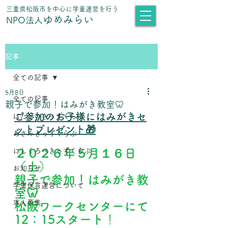
​三重県松阪市を中心に学童運営を行う
ゆめみらい
NPO法人
記事
全ての記事
5月8日
全ての記事
親子で参加！はみがき教室🦷
ご参加のお子様にはみがきセ
はたどのきっずくらぶ
ットプレゼント🎁
あさみきっずくらぶ
にしくろべきっずくらぶ
２０２６年５月１６日
（土）
お知らせ
親子で参加！はみがき教
学童保育運営について
室🦷
求人募集
松阪ワークセンターにて
12：15スタート
！