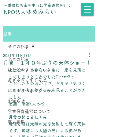
​三重県松阪市を中心に学童運営を行う
ゆめみらい
NPO法人
記事
全ての記事
2021年11月19日
全ての記事
月食 １４０年ぶりの天体ショー！
はたどのきっずくらぶ
あぶない、あぶない一生に一度を見落と
してしまうところでしたʕっ•ᴥ•ʔっ
あさみきっずくらぶ
こどもたちのおかげで、ギリギリ気づく
ことができ天体ショーを見ることができ
にしくろべきっずくらぶ
ました
お知らせ
感謝、感謝(人 •͈ᴗ•͈)
学童保育運営について
月食の起こるしくみ
求人募集
地球と月は太陽の光を反射して輝く天体
です。地球にも太陽の光による影があ