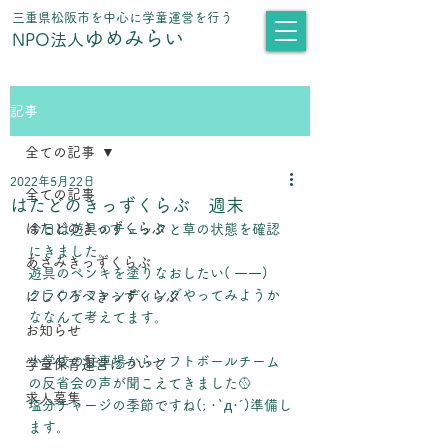
​三重県松阪市を中心に学童運営を行う
ゆめみらい
NPO法人
記事
全ての記事
2022年5月22日
全ての記事
はたどのきっずくらぶ 週末
はたどのきっずくらぶ
今日は遊具のチェックと草の状態を確認
にきました。
あさみきっずくらぶ
遊具のペンキを塗りなおしたい( 一一)
クラウドファンディングやってみようか
にしくろべきっずくらぶ
ななんて考えてます。
お知らせ
小学校の駐車場からソフトボールチーム
学童保育運営について
の反省会の声が聞こえてきました🥎
求人募集
塩分チャージの季節ですね(; ･`д･´)準備し
ます。